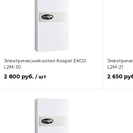
Электрический котел Kospel EKCO.
Электриче
L2M-30
L2M-21
2 800 руб.
2 650 ру
/ шт
В корзину
Купить в 1 клик
Сравнение
Купить в 1 
В избранное
Под заказ
В избранно