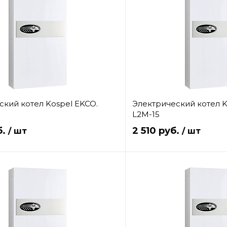
ский котел Kospel EKCO.
Электрический котел K
L2M-15
б.
2 510 руб.
/ шт
/ шт
В корзину
клик
Сравнение
Купить в 1 клик
е
В
В избранное
наличии
н