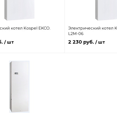
ский котел Kospel EKCO.
Электрический котел K
L2M-06
б.
2 230 руб.
/ шт
/ шт
В корзину
клик
Сравнение
Купить в 1 клик
е
В
В избранное
наличии
н