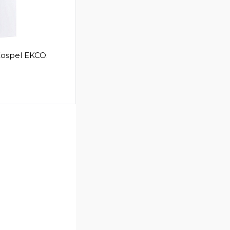
ospel EKCO.
В корзину
Сравнение
В
аличии