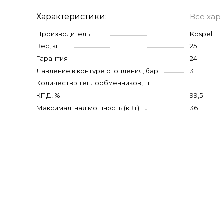
Характеристики:
Все ха
Производитель
Kospel
Вес, кг
25
Гарантия
24
Давление в контуре отопления, бар
3
Количество теплообменников, шт
1
КПД, %
99,5
Максимальная мощность (кВт)
36