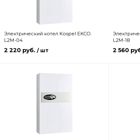
Электрический котел Kospel EKCO.
Электриче
L2M-04
L2M-18
2 220 руб.
2 560 ру
/ шт
В корзину
Купить в 1 клик
Сравнение
Купить в 1 
В избранное
В
В избранно
наличии