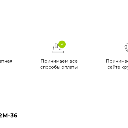
атная
Принимаем все
Принимае
способы оплаты
сайте кр
2M-36
л