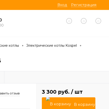
Вход
Регистрация
0
0
0
0
00
•
•
ские котлы
Электрические котлы Kospel
6
3 300 руб.
/ шт
авить отзыв
В корзину