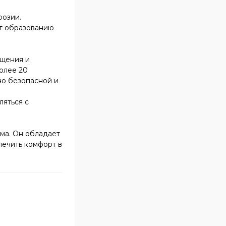
розии.
ит образованию
ещения и
Более 20
но безопасной и
ляться с
ма. Он обладает
печить комфорт в