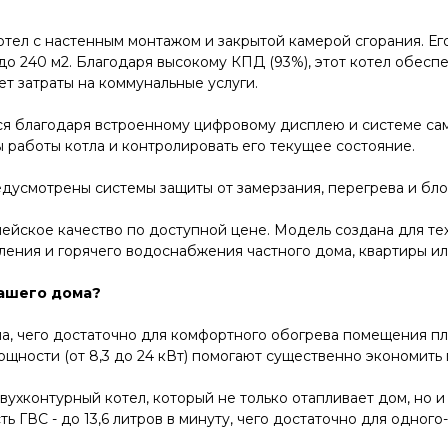
тел с настенным монтажом и закрытой камерой сгорания. Ег
 до 240 м2. Благодаря высокому КПД (93%), этот котел обесп
ет затраты на коммунальные услуги.
ется благодаря встроенному цифровому дисплею и системе са
 работы котла и контролировать его текущее состояние.
едусмотрены системы защиты от замерзания, перегрева и бл
ропейское качество по доступной цене. Модель создана для тех
ения и горячего водоснабжения частного дома, квартиры ил
вашего дома?
пла, чего достаточно для комфортного обогрева помещения 
ощности (от 8,3 до 24 кВт) помогают существенно экономить 
 двухконтурный котел, который не только отапливает дом, но 
ь ГВС - до 13,6 литров в минуту, чего достаточно для одного