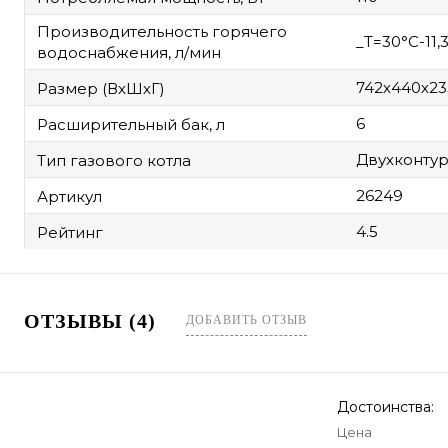
Производительность горячего
_Т=30°С-11,3
водоснабжения, л/мин
742х440х23
Размер (ВхШхГ)
6
Расширительный бак, л
Двухконту
Тип газового котла
26249
Артикул
4.5
Рейтинг
ОТЗЫВЫ (4)
ДОБАВИТЬ ОТЗЫВ
Достоинства:
Цена