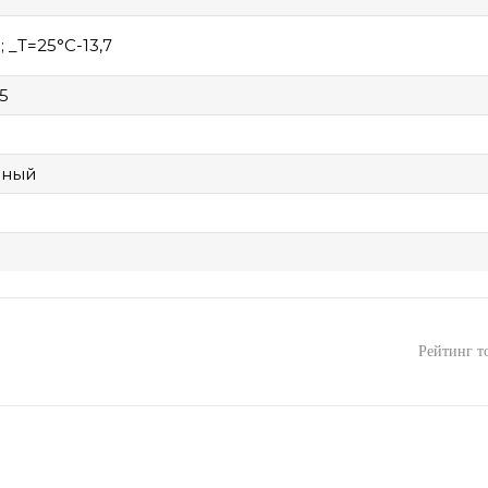
; _Т=25°С-13,7
5
рный
Рейтинг т