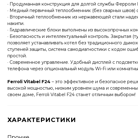
· Продуманная конструкция для долгой службы Ферроли 
· Медный первичный теплообменник (без сварных швов) 
· Вторичный теплообменник из нержавеющей стали надеж
накипи.
· Гидравлические блоки выполнены из высокопрочных ко
· Безопасность и интеллектуальный контроль. Закрытая (
позволяет устанавливать котел без традиционного дымох
ступеней защиты, система самодиагностики с кодом оши
простой.
· Современное управление. Удобный дисплей с подсветк
телефона через опциональный модуль Wi-Fi или комнатны
Ferroli Vitabel F24
– это эффективное и безопасное реше
высокой мощностью, низким уровнем шума и современным
своем доме, Ferroli Vitabel F24 станет отличным выбором!
ХАРАКТЕРИСТИКИ
Прочие