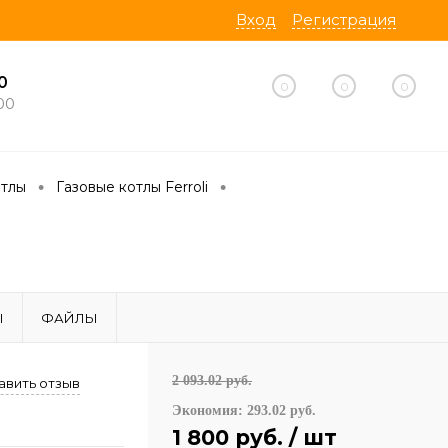
Вход
Регистрация
0
0
0
0
00
•
•
отлы
Газовые котлы Ferroli
Ы
ФАЙЛЫ
2 093.02 руб.
авить отзыв
Экономия:
293.02 руб.
1 800 руб.
/ шт