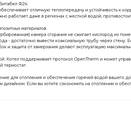
Витабел Ф24.
обеспечивает отличную теплопередачу и устойчивость к кор
но работает даже в регионах с жесткой водой, противосто
мпозитных материалов.
турбированная) камера сгорания не сжигает кислород из пом
ода - достаточно вывести коаксиальную трубу через стену. 
бок и защита от замерзания делают эксплуатацию максималь
ой. Котел поддерживает протокол OpenTherm и может управ
й термостат.
ние для отопления и обеспечения горячей водой вашего до
 дизайном. Если вы хотите сэкономить на отоплении и обес