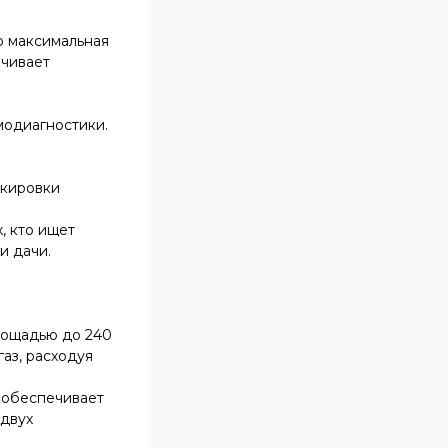
о максимальная
ечивает
модиагностики.
окировки
, кто ищет
и дачи.
площадью до 240
газ, расходуя
и обеспечивает
-двух