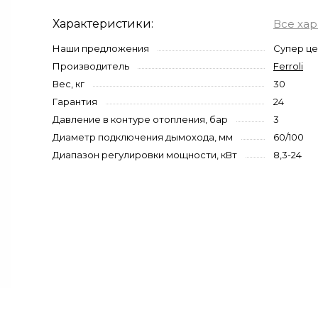
Характеристики:
Все ха
Наши предложения
Супер це
Производитель
Ferroli
Вес, кг
30
Гарантия
24
Давление в контуре отопления, бар
3
Диаметр подключения дымохода, мм
60/100
Диапазон регулировки мощности, кВт
8,3-24