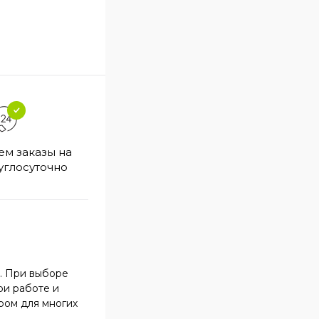
Профессиональная
м заказы на
С
помощь в подборе
углосуточно
товаров
. При выборе
ри работе и
ром для многих