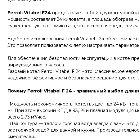
Ferroli Vitabel F24
представляет собой двухконтурный ко
мощность составляет 24 киловатта, а площадь обогрева –
существенную экономию газа, что, в свою очередь, снижа
Удобство использования Ferroli Vitabel F24 обеспечива
Это позволяет пользователю легко настраивать параметры
Для обеспечения безопасности эксплуатации в котле пр
циркуляционного насоса.
Газовый котел Ferroli Vitabel F 24 - это классическое ев
надежное, эффективное и безопасное решение для отопл
Почему Ferroli Vitabel F 24
- правильный выбор для 
· Мощность и экономичность. Котел выдает до 24 кВт те
м². При этом высокий КПД в 93,1% и плавная модуляция м
всего 2,73 м³/час.
· Два контура — тепло и горячая вода всегда с вами. Это
вас горячей водой для ванной и кухни. Производительност
смесителей.